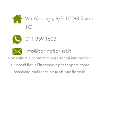
Via Albenga, 9/B 10098 Rivoli
TO
011 959 1603
info@to
rinofiorisrl.it
Non esitare a contattarci per ulteriori informazioni
sui nostri fiori all'ingrosso e per scoprire come
possiamo realizzare la tua visione floreale.