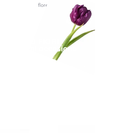
floreale.
TORINO FIORI
per ogni occasione
La nostra vasta gamma di fiori freschi
include tantissime varietà, garantendo ai
nostri clienti di trovare esattamente ciò di
cui hanno bisogno per creare
composizioni straordinarie.
Presso TORINO FIORI, non solo ci preoccupiamo
di fornire fiori freschi, ma anche di garantire che
ogni fiore sia trattato con la massima cura e
attenzione. Ci impegniamo a garantire che i
nostri fiori mantengano la loro freschezza e
bellezza il più a lungo possibile.